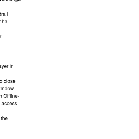
a i 
 ha 
 
yer in 
o close 
window.
 Offline-
 access 
the 