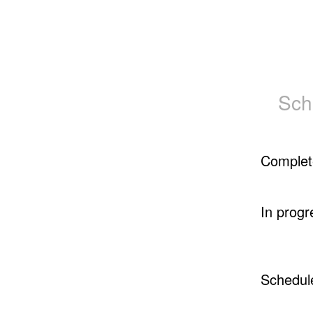
Sch
Complet
In progr
Schedul