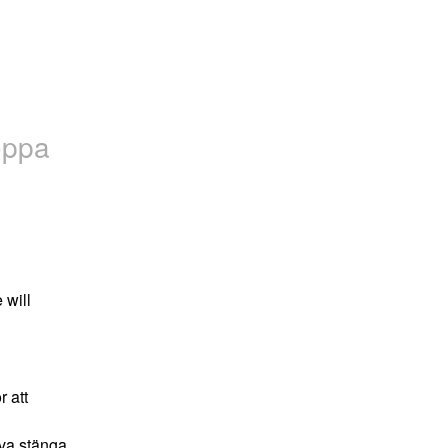
oppa
will 
 att 
va stänga 