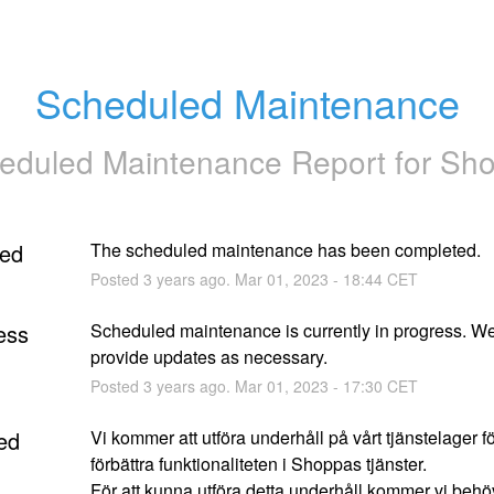
Scheduled Maintenance
eduled Maintenance Report for
Sh
ed
The scheduled maintenance has been completed.
Posted
3
years ago.
Mar
01
,
2023
-
18:44
CET
ess
Scheduled maintenance is currently in progress. We 
provide updates as necessary.
Posted
3
years ago.
Mar
01
,
2023
-
17:30
CET
ed
Vi kommer att utföra underhåll på vårt tjänstelager för
förbättra funktionaliteten i Shoppas tjänster.
För att kunna utföra detta underhåll kommer vi behö