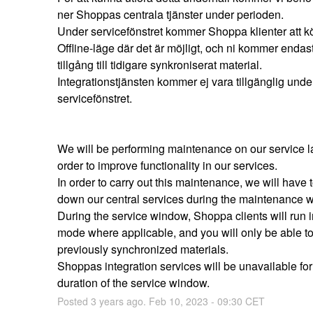
ner Shoppas centrala tjänster under perioden.
Under servicefönstret kommer Shoppa klienter att kör
Offline-läge där det är möjligt, och ni kommer endast
tillgång till tidigare synkroniserat material.
Integrationstjänsten kommer ej vara tillgänglig under
servicefönstret.
We will be performing maintenance on our service la
order to improve functionality in our services.
In order to carry out this maintenance, we will have t
down our central services during the maintenance 
During the service window, Shoppa clients will run in
mode where applicable, and you will only be able to
previously synchronized materials.
Shoppas integration services will be unavailable for 
duration of the service window.
Posted
3
years ago.
Feb
10
,
2023
-
09:30
CET