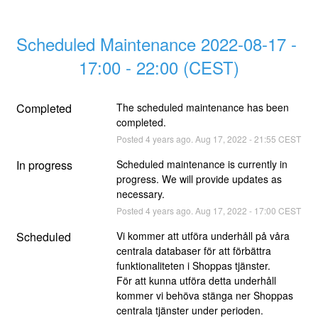
Scheduled Maintenance 2022-08-17 - 
17:00 - 22:00 (CEST)
Completed
The scheduled maintenance has been 
completed.
Posted
4
years ago.
Aug
17
,
2022
-
21:55
CEST
In progress
Scheduled maintenance is currently in 
progress. We will provide updates as 
necessary.
Posted
4
years ago.
Aug
17
,
2022
-
17:00
CEST
Scheduled
Vi kommer att utföra underhåll på våra 
centrala databaser för att förbättra 
funktionaliteten i Shoppas tjänster.
För att kunna utföra detta underhåll 
kommer vi behöva stänga ner Shoppas 
centrala tjänster under perioden.